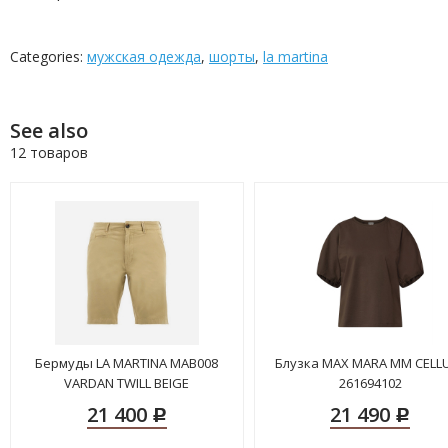
Categories:
мужская одежда
,
шорты
,
la martina
See also
12 товаров
Бермуды LA MARTINA MAB008
Блузка MAX MARA MM CELL
VARDAN TWILL BEIGE
261694102
21 400
21 490
Р
Р