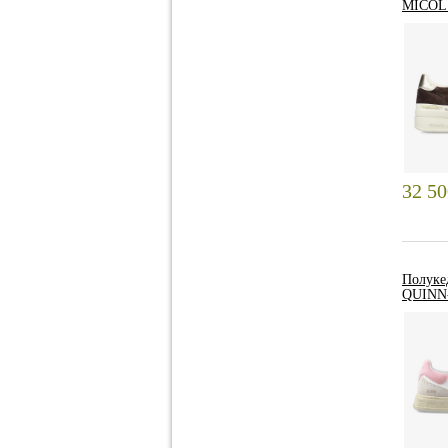
MICOL 
32 5
Полук
QUINN-