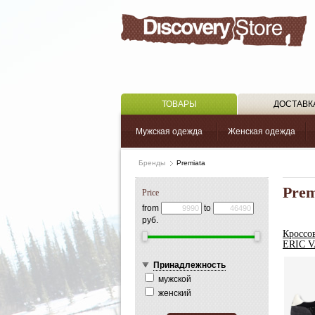
ТОВАРЫ
ДОСТАВК
Мужская одежда
Женская одежда
Бренды
Premiata
Prem
Price
from
to
руб.
Кроссо
ERIC V
Принадлежность
мужской
женский