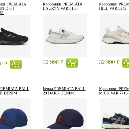
вки PREMIATA
Кроссовки PREMIATA
Кроссовки PRE
N-D 0.1
LAURYN VAR.8186
HILL VAR.8242
61
32 990
Р
32 990
Р
90
Р
 PREMIATA BALL
Кепка PREMIATA BALL
Кроссовки PRE
UE DENIM
29 DARK DENIM
MICK VAR.7716