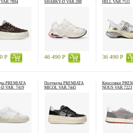
VAR.7894
SHARKY-D VAR.288
HILL VAR.7511
00
Р
46 490
Р
36 490
Р
еды PREMIATA
Полукеды PREMIATA
Кроссовки PRE
D VAR. 7419
MICOL VAR.7445
NOUS VAR.7223