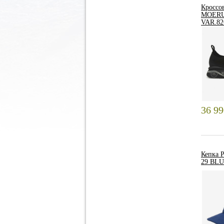
Кроссо
MOERU
VAR.82
36 9
Кепка
29 BL