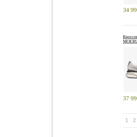
34 9
Кроссо
MOERU
37 9
1
2