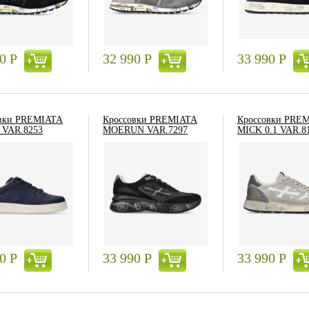
90
Р
32 990
Р
33 990
Р
вки PREMIATA
Кроссовки PREMIATA
Кроссовки PRE
 VAR.8253
MOERUN VAR.7297
MICK 0.1 VAR.8
90
Р
33 990
Р
33 990
Р