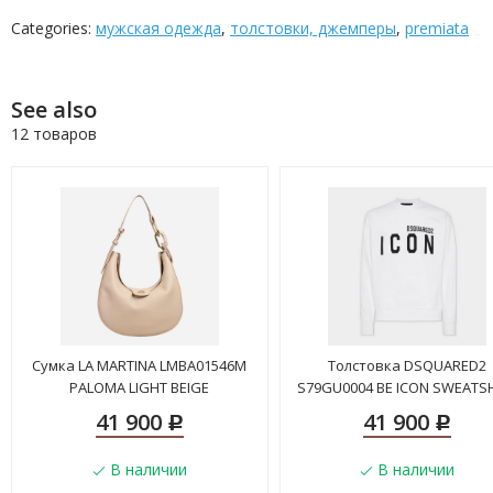
Categories:
мужская одежда
,
толстовки, джемперы
,
premiata
See also
12 товаров
Сумка LA MARTINA LMBA01546M
Толстовка DSQUARED2
PALOMA LIGHT BEIGE
S79GU0004 BE ICON SWEATS
WHITE
41 900
41 900
Р
Р
В наличии
В наличии