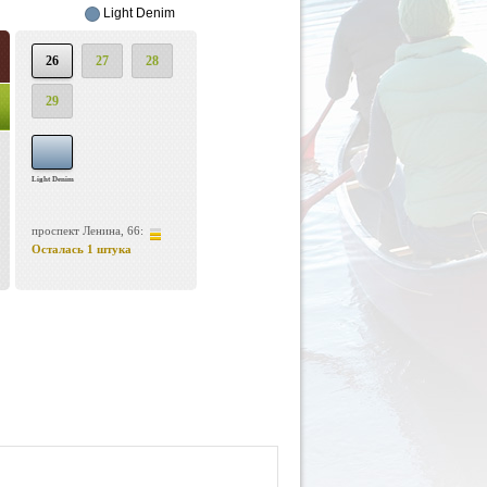
Light Denim
26
27
28
29
Light Denim
проспект Ленина, 66:
Осталась 1 штука