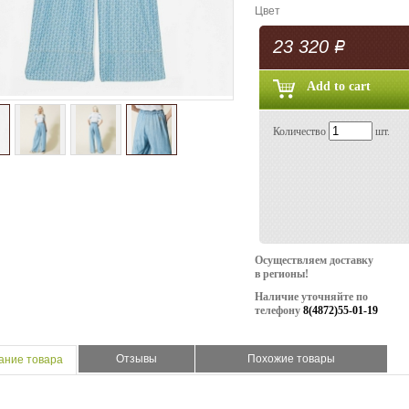
Цвет
23 320
Р
Количество
шт.
Осуществляем доставку
в регионы!
Наличие уточняйте по
телефону
8(4872)55-01-19
Отзывы
Похожие товары
ание товара