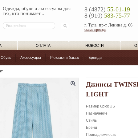
Одежда, обувь и аксессуары для
8 (4872)
55-01-19
тех, кто понимает...
8 (910)
583-75-77
г. Тула, пр-т Ленина д. 66
схема проезда
А
ОПЛАТА
НОВОСТИ
О
Обувь
Аксессуары
Рюкзаки и багаж
Бренды
HT
Джинсы TWINS
LIGHT
Размер брюк US
Назначение
Стиль
Бренд
Принадлежность