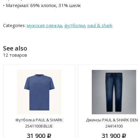
• Материал: 69% хлопок, 31% шелк
Categories:
мужская одежда
,
футболки
,
paul & shark
See also
12 товаров
Футболка PAUL & SHARK
Джинсы PAUL & SHARK DEN
25411008 BLUE
24414100
31 900
31 900
Р
Р