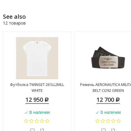
See also
12 товаров
Футболка TWINSET 261LL2MLL
Ремень AERONAUTICA MILIT
WHITE
BELT CI292 GREEN
12 950
12 700
Р
Р
В наличии
В наличии