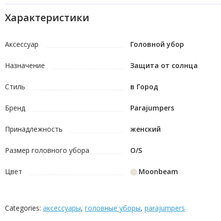
Характеристики
Аксессуар
Головной убор
Назначение
Защита от солнца
Стиль
в Город
Бренд
Parajumpers
Принадлежность
женский
Размер головного убора
O/S
Цвет
Moonbeam
Categories:
аксессуары
,
головные уборы
,
parajumpers