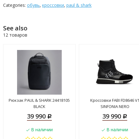
Categories:
обувь
,
кроссовки
,
paul & shark
See also
12 товаров
Рюкзак PAUL & SHARK 24418105
Кроссовки FABI FD8646 V
BLACK
SINFONIA NERO
39 990
39 990
Р
Р
В наличии
В наличии