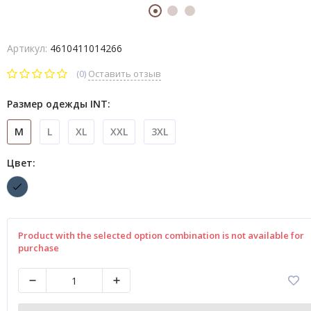
Артикул:
4610411014266
(0)
Оставить отзыв
Размер одежды INT:
M
L
XL
XXL
3XL
Цвет:
Product with the selected option combination is not available for
purchase