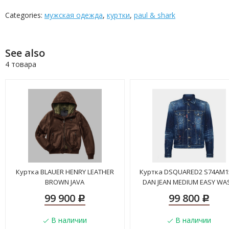
Categories:
мужская одежда
,
куртки
,
paul & shark
See also
4 товара
Куртка BLAUER HENRY LEATHER
Куртка DSQUARED2 S74AM1
BROWN JAVA
DAN JEAN MEDIUM EASY WA
99 900
99 800
Р
Р
В наличии
В наличии