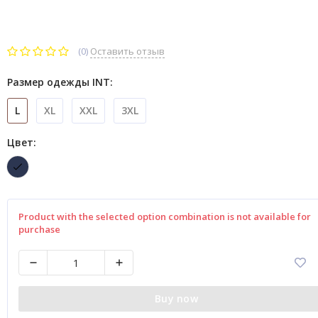
(0)
Оставить отзыв
Размер одежды INT:
L
XL
XXL
3XL
Цвет:
Product with the selected option combination is not available for
purchase
Buy now