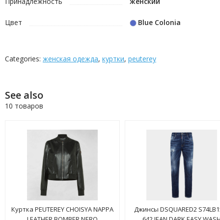
Принадлежность
женский
Цвет
Blue Colonia
Categories:
женская одежда
,
куртки
,
peuterey
See also
10 товаров
Куртка PEUTEREY CHOISYA NAPPA
Джинсы DSQUARED2 S74LB1
LEATHER BOMBER NERO
642 JEAN DARK EASY WAS