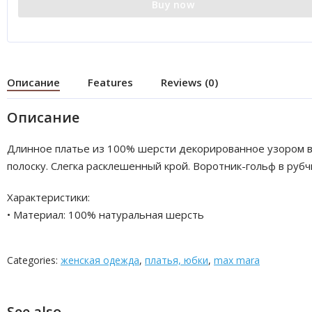
Buy now
Описание
Features
Reviews (0)
Описание
Длинное платье из 100% шерсти декорированное узором 
полоску. Слегка расклешенный крой. Воротник-гольф в рубч
Характеристики:
• Материал: 100% натуральная шерсть
Categories:
женская одежда
,
платья, юбки
,
max mara
See also