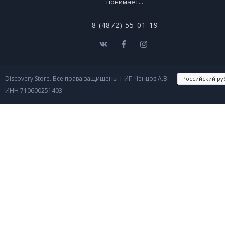
понимает...
8 (4872) 55-01-19
Discovery Store. Все права защищены
| ИП Ченцов А.В.
ИНН 710600251403