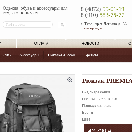
Одежда, обувь и аксессуары для
8 (4872)
55-01-19
тех, кто понимает...
8 (910)
583-75-77
г. Тула, пр-т Ленина д. 66
схема проезда
А
ОПЛАТА
НОВОСТИ
О
Обувь
Аксессуары
Рюкзаки и багаж
Бренды
Рюкзак PREMIA
Вид снаряжения
Назначение рюкзака
Принадлежность
Бренд
Цвет
43 700
Р