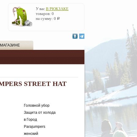
У вас
В РЮКЗАКЕ
товаров:
0
на сумму:
0
Р
 МАГАЗИНЕ
MPERS STREET HAT
Головной убор
Защита от холода
в Город
Parajumpers
женский