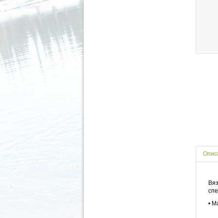
Опис
Вяз
спе
• М