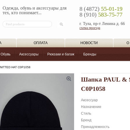
Одежда, обувь и аксессуары для
8 (4872)
55-01-19
тех, кто понимает...
8 (910)
583-75-77
г. Тула, пр-т Ленина д. 66
схема проезда
А
ОПЛАТА
НОВОСТИ
О
Обувь
Аксессуары
Рюкзаки и багаж
Бренды
NITTED HAT C0P1058
Шапка PAUL &
C0P1058
Аксессуар
Назначение
Стиль
Бренд
Принадлежность