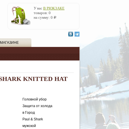
У вас
В РЮКЗАКЕ
товаров:
0
на сумму:
0
Р
 МАГАЗИНЕ
 SHARK KNITTED HAT
Головной убор
Защита от холода
в Город
Paul & Shark
мужской