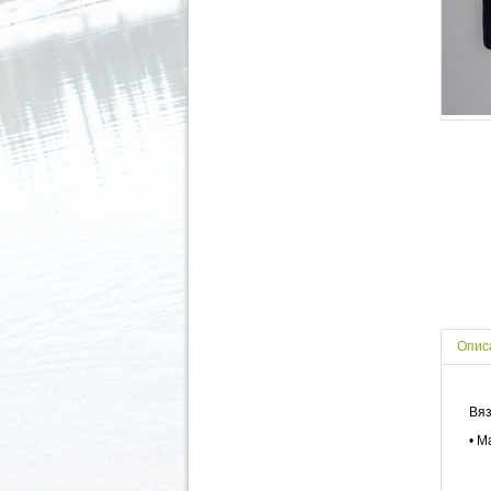
Опис
Вяз
• М