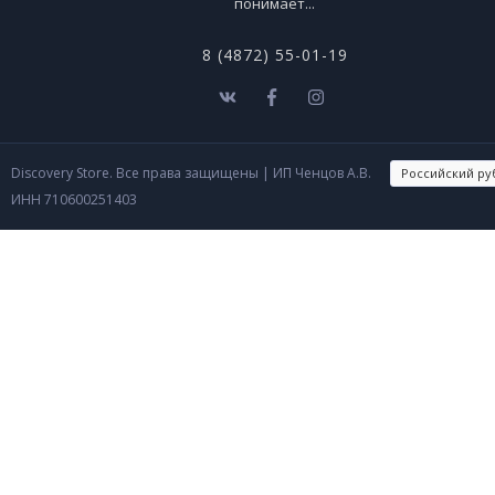
понимает...
8 (4872) 55-01-19
Discovery Store. Все права защищены
| ИП Ченцов А.В.
ИНН 710600251403