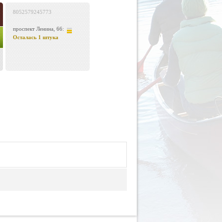
8052579245773
проспект Ленина, 66:
Осталась 1 штука