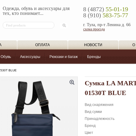
Одежда, обувь и аксессуары для
8 (4872)
55-01-19
тех, кто понимает...
8 (910)
583-75-77
г. Тула, пр-т Ленина д. 66
схема проезда
А
ОПЛАТА
НОВОСТИ
О
Обувь
Аксессуары
Рюкзаки и багаж
Бренды
1530T BLUE
Сумка LA MAR
01530T BLUE
Вид снаряжения
Вид сумки
Принадлежность
Бренд
Цвет