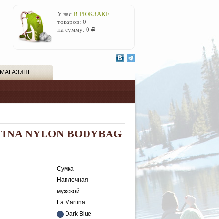
У вас
В РЮКЗАКЕ
товаров:
0
на сумму:
0
Р
 МАГАЗИНЕ
TINA NYLON BODYBAG
Сумка
Наплечная
мужской
La Martina
Dark Blue