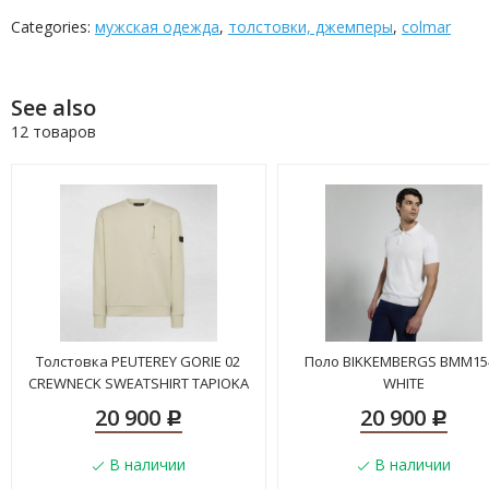
Categories:
мужская одежда
,
толстовки, джемперы
,
colmar
See also
12 товаров
Толстовка PEUTEREY GORIE 02
Поло BIKKEMBERGS BMM15
CREWNECK SWEATSHIRT TAPIOKA
WHITE
20 900
20 900
Р
Р
В наличии
В наличии