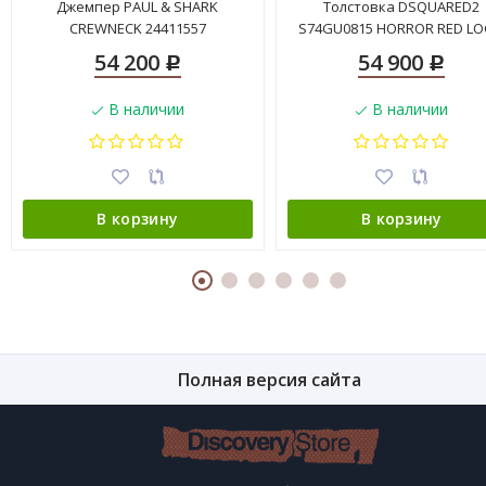
Джемпер PAUL & SHARK
Толстовка DSQUARED2
CREWNECK 24411557
S74GU0815 HORROR RED L
BLACK
54 200
54 900
Р
Р
В наличии
В наличии
В корзину
В корзину
Полная версия сайта