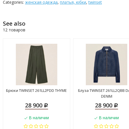
Categories:
женская одежда
,
платья, юбки
,
twinset
See also
12 товаров
Брюки TWINSET 261LL2PDD THYME
Блуза TWINSET 261LL2QBB 
DENIM
28 900
28 900
Р
Р
В наличии
В наличии