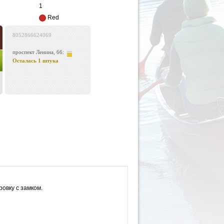
1
Red
8052866624069
проспект Ленина, 66:
Осталась 1 штука
ровку с замком.