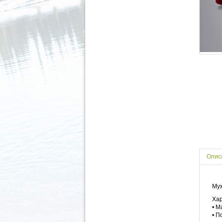
Опис
Муж
Хар
• М
• П