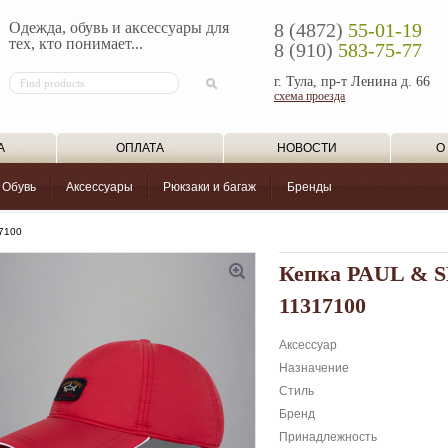
Одежда, обувь и аксессуары для
8 (4872)
55-01-19
тех, кто понимает...
8 (910)
583-75-77
г. Тула, пр-т Ленина д. 66
схема проезда
А
ОПЛАТА
НОВОСТИ
О
Обувь
Аксессуары
Рюкзаки и багаж
Бренды
7100
Кепка PAUL &
11317100
Аксессуар
Назначение
Стиль
Бренд
Принадлежность