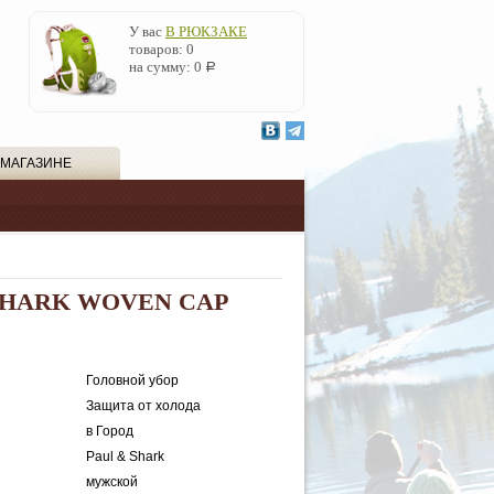
У вас
В РЮКЗАКЕ
товаров:
0
на сумму:
0
Р
 МАГАЗИНЕ
 SHARK WOVEN CAP
Головной убор
Защита от холода
в Город
Paul & Shark
мужской