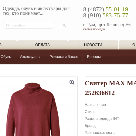
Одежда, обувь и аксессуары для
8 (4872)
55-01-19
тех, кто понимает...
8 (910)
583-75-77
г. Тула, пр-т Ленина д. 66
схема проезда
А
ОПЛАТА
НОВОСТИ
О
Обувь
Аксессуары
Рюкзаки и багаж
Бренды
Свитер MAX 
252636612
Назначение
Стиль
Размер одежды INT
Бренд
Принадлежность