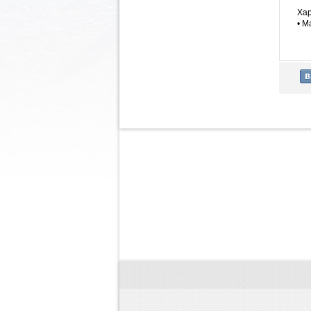
Хар
• М