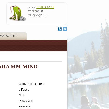
У вас
В РЮКЗАКЕ
товаров:
0
на сумму:
0
Р
 МАГАЗИНЕ
MARA MM MINO
Защита от холода
в Город
M, L
Max Mara
женский