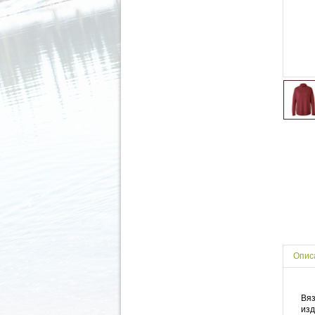
Опис
Вяз
изд