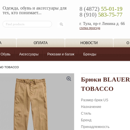
Одежда, обувь и аксессуары для
8 (4872)
55-01-19
тех, кто понимает...
8 (910)
583-75-77
г. Тула, пр-т Ленина д. 66
схема проезда
А
ОПЛАТА
НОВОСТИ
О
Обувь
Аксессуары
Рюкзаки и багаж
Бренды
INO TOBACCO
Брюки BLAUER
TOBACCO
Размер брюк US
Назначение
Стиль
Бренд
Принадлежность