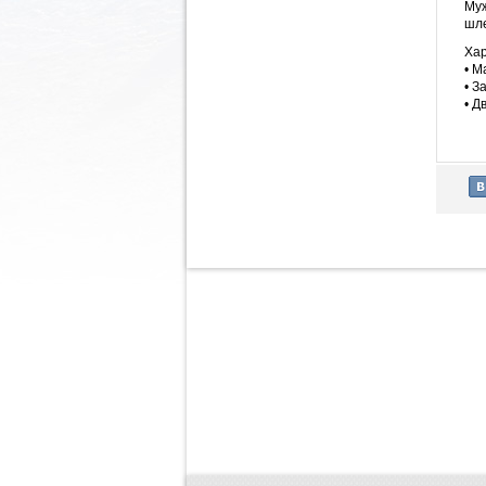
Муж
шле
Хар
• М
• З
• Д