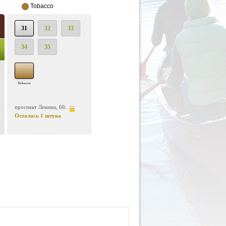
Tobacco
31
32
33
34
35
Tobacco
проспект Ленина, 66:
Осталась 1 штука