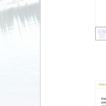
Опис
Кл
ун