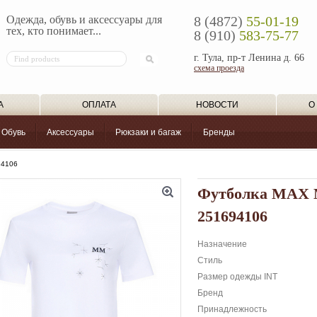
Одежда, обувь и аксессуары для
8 (4872)
55-01-19
тех, кто понимает...
8 (910)
583-75-77
г. Тула, пр-т Ленина д. 66
схема проезда
А
ОПЛАТА
НОВОСТИ
О
Обувь
Аксессуары
Рюкзаки и багаж
Бренды
94106
Футболка MAX
251694106
Назначение
Стиль
Размер одежды INT
Бренд
Принадлежность