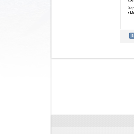
соз
Хар
• М