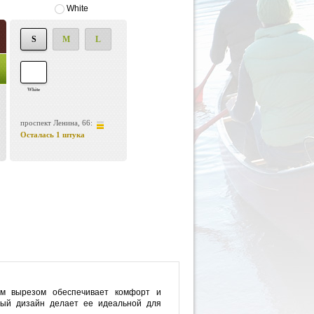
White
S
M
L
White
проспект Ленина, 66:
Осталась 1 штука
ым вырезом обеспечивает комфорт и
ный дизайн делает ее идеальной для