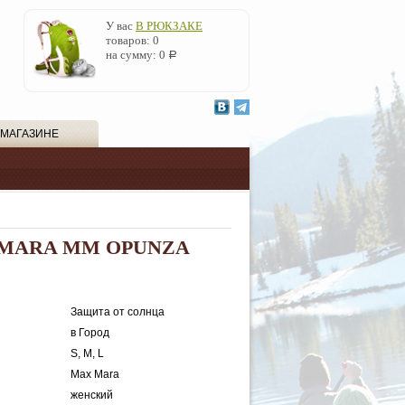
У вас
В РЮКЗАКЕ
товаров:
0
на сумму:
0
Р
 МАГАЗИНЕ
 MARA MM OPUNZA
Защита от солнца
в Город
S, M, L
Max Mara
женский