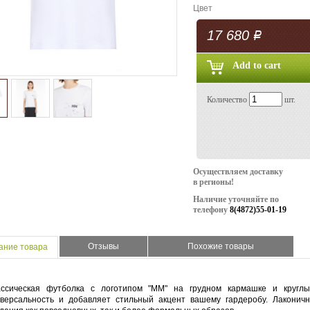
Цвет
17 680
Р
Количество
шт.
Осуществляем доставку
в регионы!
Наличие уточняйте по
телефону
8(4872)55-01-19
Отзывы
Похожие товары
ание товара
ассическая футболка с логотипом "MM" на грудном кармашке и кругл
иверсальность и добавляет стильный акцент вашему гардеробу. Лаконич