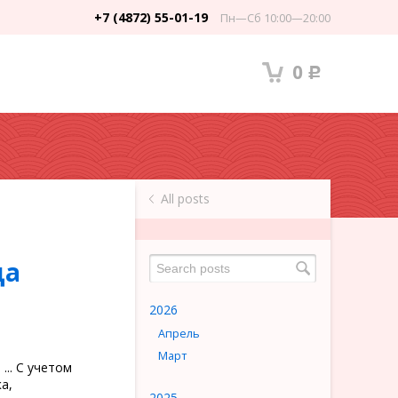
+7 (4872) 55-01-19
Пн—Сб 10:00—20:00
0
Р
All posts
да
2026
Апрель
Март
.. С учетом
а,
2025