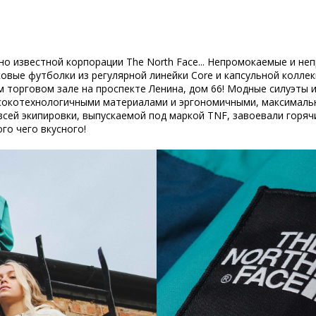
но известной корпорации The North Face... Непромокаемые и не
овые футболки из регулярной линейки Сore и капсульной коллекц
м торговом зале на проспекте Ленина, дом 66! Модные силуэты 
ысокотехнологичными материалами и эргономичными, максималь
сей экипировки, выпускаемой под маркой ТNF, завоевали горяч
ого чего вкусного!