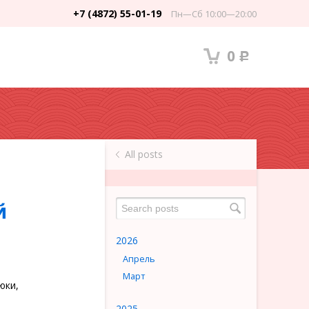
+7 (4872) 55-01-19
Пн—Сб 10:00—20:00
0
Р
All posts
й
2026
Апрель
Март
юки,
2025