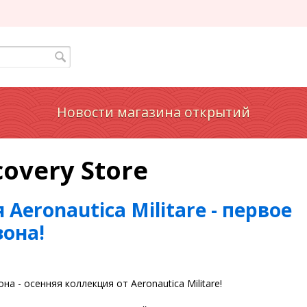
Новости магазина открытий
covery Store
Aeronautica Militare - первое
зона!
а - осенняя коллекция от Aeronautica Militare!