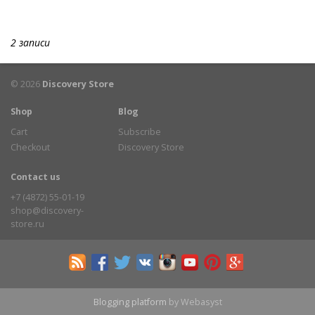
2 записи
© 2026
Discovery Store
Shop
Blog
Cart
Subscribe
Checkout
Discovery Store
Contact us
+7 (4872) 55-01-19
shop@discovery-
store.ru
Blogging platform
by Webasyst